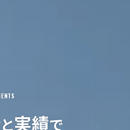
MENTS
術
実績
と
で