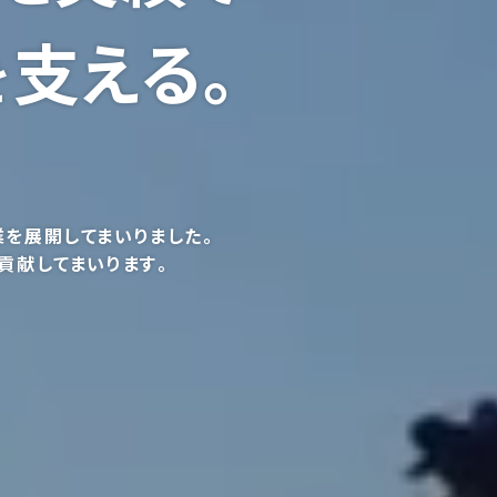
支える｡
を
を展開してまいりました｡
貢献してまいります｡